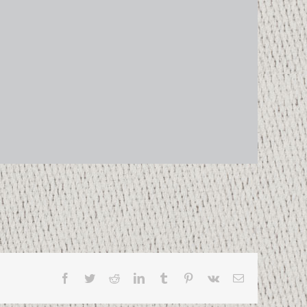
Facebook
Twitter
Reddit
LinkedIn
Tumblr
Pinterest
Vk
Email