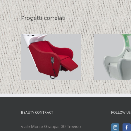
Progetti correlati
LE
S_COLOR
PUS
GE-
X
BEAUTY CONTRACT
FOLLOW US
viale Monte Grappa, 30 Treviso