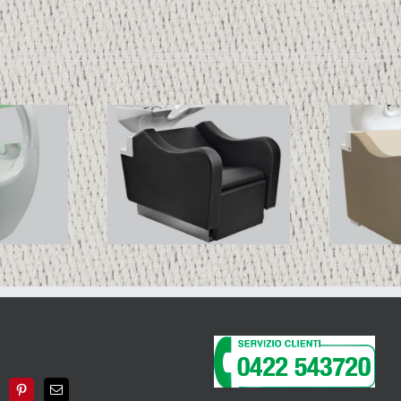
NIRVANA-
HUP 01
N
RELAX