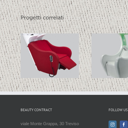
Progetti correlati
LE
S_COLOR
PUS
GE-
X
BEAUTY CONTRACT
FOLLOW US
viale Monte Grappa, 30 Treviso