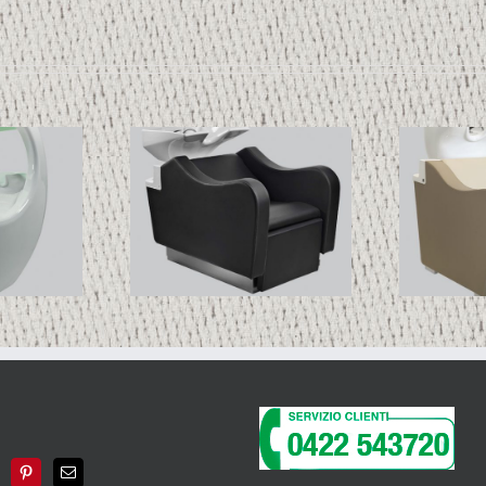
NIRVANA-
HUP 01
N
RELAX