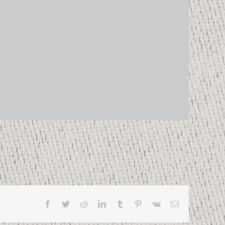
Facebook
Twitter
Reddit
LinkedIn
Tumblr
Pinterest
Vk
Email