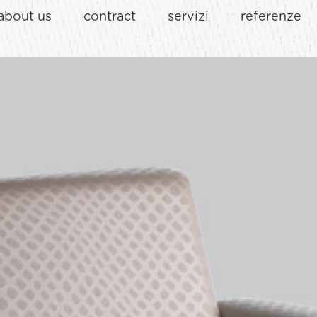
about us
contract
servizi
referenze