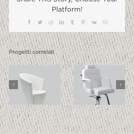
Platform!
Facebook
Twitter
Reddit
LinkedIn
Tumblr
Pinterest
Vk
Email
Progetti correlati
MAKE UP
ERGO