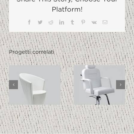
Platform!
Facebook
Twitter
Reddit
LinkedIn
Tumblr
Pinterest
Vk
Email
Progetti correlati
PODO
MAKE UP
FIRST