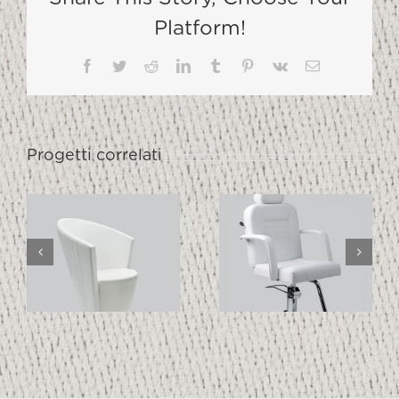
Platform!
Facebook
Twitter
Reddit
LinkedIn
Tumblr
Pinterest
Vk
Email
Progetti correlati
MAKE UP
ERGO