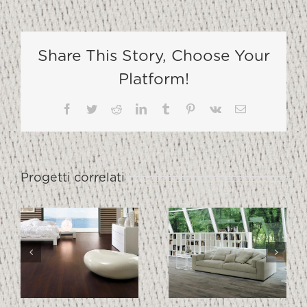
Share This Story, Choose Your
Platform!
Facebook
Twitter
Reddit
LinkedIn
Tumblr
Pinterest
Vk
Email
Progetti correlati
ROVERE
ROVERE
O
TEMP
RAGUSA