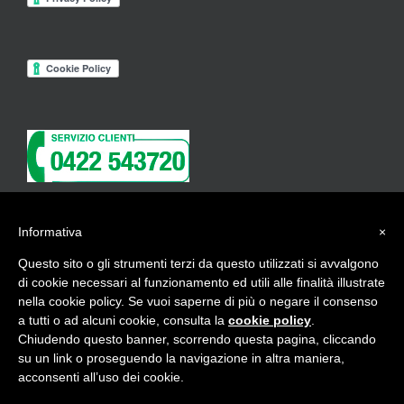
Informativa
×
ISCRIVITI ALLA NEWSLETTER
Questo sito o gli strumenti terzi da questo utilizzati si avvalgono
di cookie necessari al funzionamento ed utili alle finalità illustrate
nella cookie policy. Se vuoi saperne di più o negare il consenso
a tutti o ad alcuni cookie, consulta la
cookie policy
.
Chiudendo questo banner, scorrendo questa pagina, cliccando
Copyright 2017 Beauty Contract -
credits
su un link o proseguendo la navigazione in altra maniera,
acconsenti all’uso dei cookie.
Instagram
Facebook
Pinterest