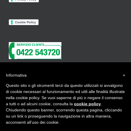
Informativa
×
ISCRIVITI ALLA NEWSLETTER
Questo sito o gli strumenti terzi da questo utilizzati si avvalgono
di cookie necessari al funzionamento ed utili alle finalità illustrate
nella cookie policy. Se vuoi saperne di più o negare il consenso
a tutti o ad alcuni cookie, consulta la
cookie policy
.
Chiudendo questo banner, scorrendo questa pagina, cliccando
Copyright 2017 Beauty Contract -
credits
su un link o proseguendo la navigazione in altra maniera,
acconsenti all’uso dei cookie.
Instagram
Facebook
Pinterest