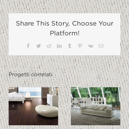
Share This Story, Choose Your
Platform!
Facebook
Twitter
Reddit
LinkedIn
Tumblr
Pinterest
Vk
Email
Progetti correlati
ROVERE
ROVERE
O
TEMP
RAGUSA