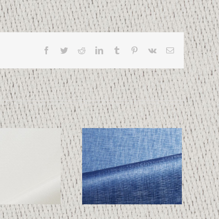
Facebook
Twitter
Reddit
LinkedIn
Tumblr
Pinterest
Vk
Email
SKAI 1152