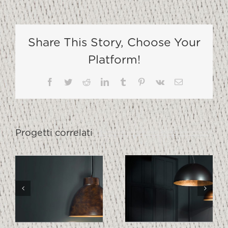
Share This Story, Choose Your
Platform!
Facebook
Twitter
Reddit
LinkedIn
Tumblr
Pinterest
Vk
Email
Progetti correlati
THE BOWL
STRIPES