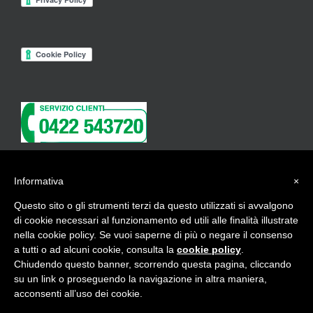
Informativa
×
ISCRIVITI ALLA NEWSLETTER
Questo sito o gli strumenti terzi da questo utilizzati si avvalgono
di cookie necessari al funzionamento ed utili alle finalità illustrate
nella cookie policy. Se vuoi saperne di più o negare il consenso
a tutti o ad alcuni cookie, consulta la
cookie policy
.
Chiudendo questo banner, scorrendo questa pagina, cliccando
Copyright 2017 Beauty Contract -
credits
su un link o proseguendo la navigazione in altra maniera,
acconsenti all’uso dei cookie.
Instagram
Facebook
Pinterest